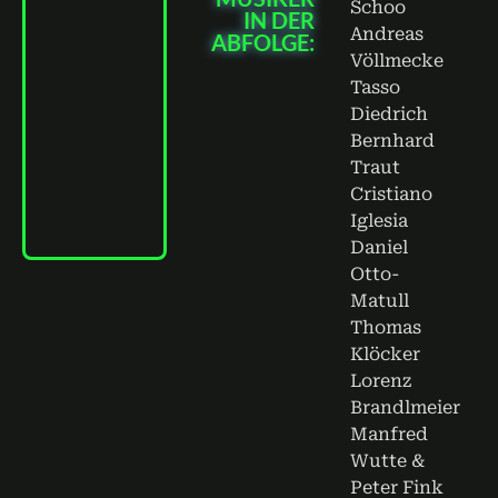
Schoo
IN DER
Andreas
ABFOLGE:
Völlmecke
Tasso
Diedrich
Bernhard
00:00
Traut
Cristiano
Iglesia
Daniel
Otto-
Matull
Thomas
Klöcker
Lorenz
Brandlmeier
Manfred
Wutte &
Peter Fink